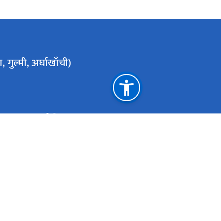
 गुल्मी, अर्घाखाँची)
महत्त्वपूर्ण लिङ्कहरू
राष्ट्रिय तथ्याङ्क कार्यालय
प्रधानमन्त्री तथा म
जिल्ला प्रशासन कार्यालय, पाल्पा
स्थानीय तह
मुख्यमन्त्री तथा मन्त्रिपरिषद्को कार्यालय
राष्ट्रिय प्राकृतिक