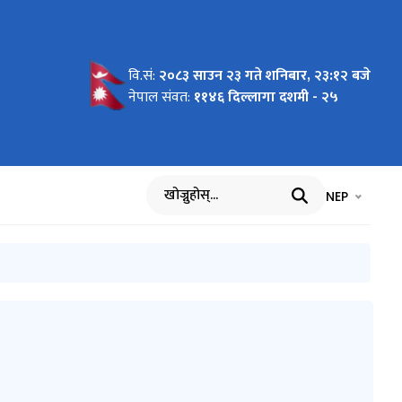
वि.सं:
२०८३ साउन २३ गते शनिबार, २३:१२ बजे
नेपाल संवत:
११४६ दिल्लागा दशमी - २५
भाषा चयन गर्नुह
भाषा प
NEP
खोज्नुहोस्